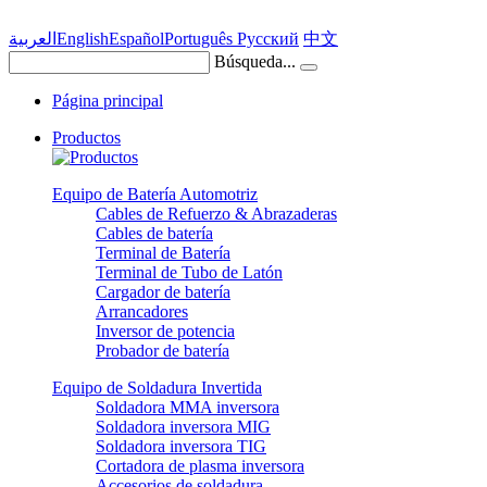
العربية
English
Español
Português
Pусский
中文
Búsqueda...
Página principal
Productos
Equipo de Batería Automotriz
Cables de Refuerzo & Abrazaderas
Cables de batería
Terminal de Batería
Terminal de Tubo de Latón
Cargador de batería
Arrancadores
Inversor de potencia
Probador de batería
Equipo de Soldadura Invertida
Soldadora MMA inversora
Soldadora inversora MIG
Soldadora inversora TIG
Cortadora de plasma inversora
Accesorios de soldadura